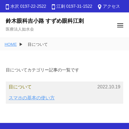
ュ
コ
ー
水沢 0197-22-2522
江刺 0197-31-1522
アクセス
ン
テ
鈴木眼科吉小路 すずめ眼科江刺
メ
ン
医療法⼈如⽔会
ニ
ュ
ツ
ー
へ
HOME
目について
ス
キ
ッ
目についてカテゴリー記事の一覧です
プ
目について
2022.10.19
スマホの基本の使い方