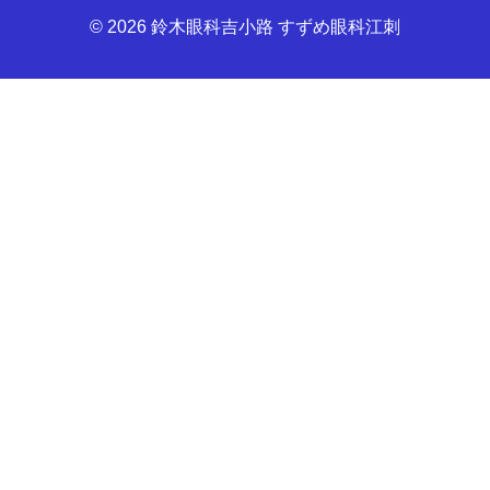
© 2026
鈴木眼科吉小路 すずめ眼科江刺