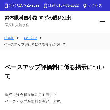
ュ
コ
ー
水沢 0197-22-2522
江刺 0197-31-1522
アクセス
ン
テ
鈴木眼科吉小路 すずめ眼科江刺
メ
ン
医療法⼈如⽔会
ニ
ュ
ツ
ー
へ
HOME
お知らせ
ス
ベースアップ評価料に係る掲示について
キ
ッ
プ
ベースアップ評価料に係る掲示につい
て
当院では令和８年３月１日より
ベースアップ評価料を算定します。